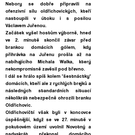
Nebory se dobře připravili na 
ofenzivní sílu oldřichovických, kteří 
nastoupili v útoku i s posilou 
Václavem Juřenou. 
Začátek vyšel hostům výborně, hned 
ve 2. minutě skončil závar před 
brankou domácích gólem, kdy 
přihrávka na Juřenu prošla až na 
nabíhajícího Michala Walka, který 
nekompromisně zavěsil pod břevno. 
I dál se hrálo spíš kolem "šestnáctky" 
domácích, kteří ale z rychlých brejků a 
následných standardních situací 
několikrát nebezpečně ohrozili branku 
Oldřichovic.
Oldřichovičtí však byli v koncovce 
úspěšnější, když se ve 27. minutě v 
pokutovém území uvolnil Novotný a 
nadvakrát překonal domácího 