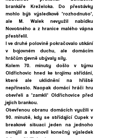
brankáře Kreželoka. Do přestávky 
mohlo být výsledkově "rozhodnuto", 
ale M. Walek nevyužil nabídku 
Novotného a z hranice malého vápna 
přestřelil. 
I ve druhé polovině pokračovalo utkání 
v bojovném duchu, ale domácím 
hráčům zjevně ubývaly síly.
Kolem 70. minuty došlo v týmu 
Oldřichovic hned ke trojímu střídání, 
které ale uklidnění na hřiště 
nepřineslo. Naopak domácí hráči hru 
otevřeli a "zamkli" Oldřichovice před 
jejich brankou. 
Otevřenou obranu domácích využili v 
90. minutě, kdy se střídající Cupek v 
breakové situaci jeden na jednoho 
nemýlil a stanovil konečný výsledek 