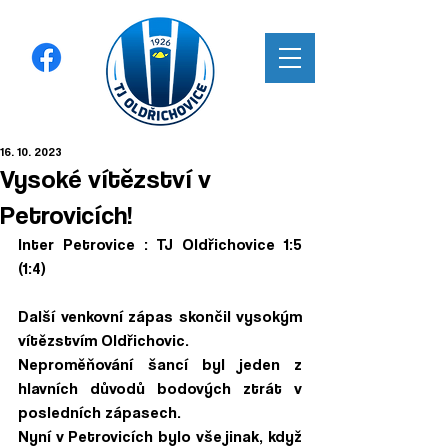
16. 10. 2023
Vysoké vítězství v
Petrovicích!
Inter Petrovice : TJ Oldřichovice 1:5 
(1:4)
Další venkovní zápas skončil vysokým 
vítězstvím Oldřichovic. 
Neproměňování šancí byl jeden z 
hlavních důvodů bodových ztrát v 
posledních zápasech. 
Nyní v Petrovicích bylo vše jinak, když 