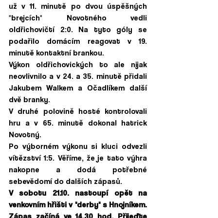
už v 11. minutě po dvou úspěšných 
"brejcích" Novotného vedli 
oldřichovičtí 2:0. Na tyto góly se 
podařilo domácím reagovat v 19. 
minutě kontaktní brankou. 
Výkon oldřichovických to ale nijak 
neovlivnilo a v 24. a 35. minutě přidali 
Jakubem Walkem a Očadlíkem další 
dvě branky. 
V druhé polovině hosté kontrolovali 
hru a v 65. minutě dokonal hatrick 
Novotný. 
Po výborném výkonu si kluci odvezli 
vítězství 1:5. Věříme, že je tato výhra 
nakopne a dodá potřebné 
sebevědomí do dalších zápasů. 
V sobotu 21.10. nastoupí opět na 
venkovním hřišti v "derby" s Hnojníkem. 
Zápas začíná ve 14.30 hod. Přijeďte 