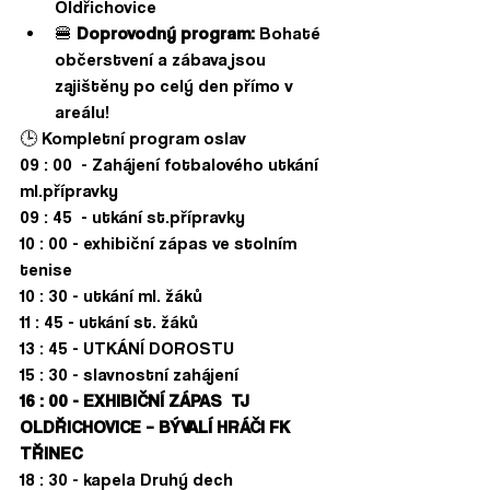
Oldřichovice   
🍔 
Doprovodný program:
 Bohaté 
občerstvení a zábava jsou 
zajištěny po celý den přímo v 
areálu!   
🕒 Kompletní program oslav
09 : 00  - Zahájení fotbalového utkání 
ml.přípravky
09 : 45  - utkání st.přípravky
10 : 00 - exhibiční zápas ve stolním 
tenise
10 : 30 - utkání ml. žáků
11 : 45 - utkání st. žáků
13 : 45 - UTKÁNÍ DOROSTU
15 : 30 - slavnostní zahájení
16 : 00 - EXHIBIČNÍ ZÁPAS  TJ 
OLDŘICHOVICE – BÝVALÍ HRÁČI FK 
TŘINEC
18 : 30 - kapela Druhý dech