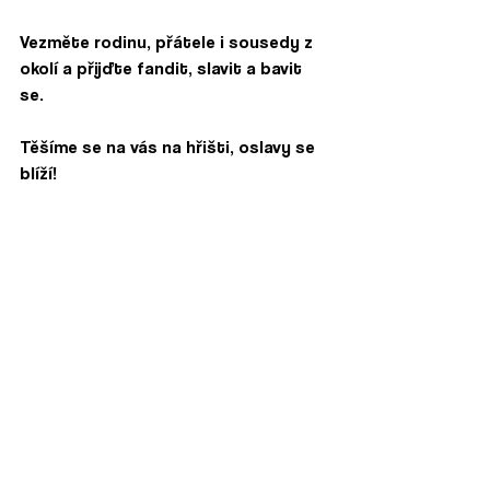
Vezměte rodinu, přátele i sousedy z 
okolí a přijďte fandit, slavit a bavit 
se. 
Těšíme se na vás na hřišti, oslavy se 
blíží!
09 : 00  - Zahájení fotbalového utkání 
ml.přípravky
09 : 45  - utkání st.přípravky
10 : 00 - exhibiční zápas ve stolním 
tenise
10 : 30 - utkání ml. žáků
11 : 45 - utkání st. žáků
13 : 45 - UTKÁNÍ DOROSTU
15 : 30 - slavnostní zahájení
16 : 00 - EXhIBIČNÍ ZÁPAS  TJ 
OLDŘICHOVICE – BÝVALÍ HRÁČI FK 
TŘINEC