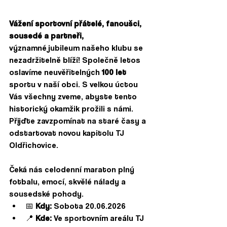
Vážení sportovní přátelé, fanoušci, 
sousedé a partneři,
významné jubileum našeho klubu se 
nezadržitelně blíží! Společně letos 
oslavíme neuvěřitelných 
100 let
sportu v naší obci. S velkou úctou 
Vás všechny zveme, abyste tento 
historický okamžik prožili s námi. 
Přijďte zavzpomínat na staré časy a 
odstartovat novou kapitolu TJ 
Oldřichovice.
Čeká nás celodenní maraton plný 
fotbalu, emocí, skvělé nálady a 
sousedské pohody.  
📅 
Kdy:
 Sobota 20.06.2026   
📍 
Kde:
 Ve sportovním areálu TJ 