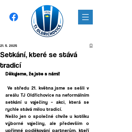
21. 5. 2025
Setkání, které se stává
tradicí
Děkujeme, že jste s námi!
 Ve středu 21. května jsme se sešli v 
areálu TJ Oldřichovice na neformálním 
setkání u vaječiny – akci, která se 
rychle stává milou tradicí.
Nešlo jen o společné chvíle u kotlíku 
výborné vaječiny, ale především o 
upřímné poděkování partnerům, kteří 