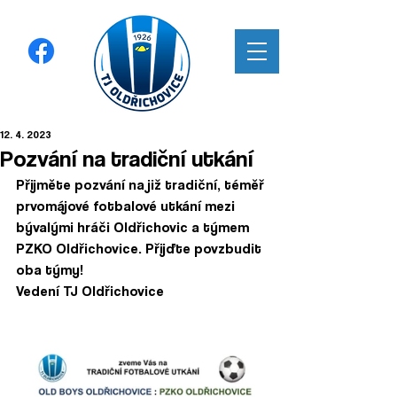
12. 4. 2023
Pozvání na tradiční utkání
Přijměte pozvání na již tradiční, téměř 
prvomájové fotbalové utkání mezi 
bývalými hráči Oldřichovic a týmem 
PZKO Oldřichovice. Přijďte povzbudit 
oba týmy! 
Vedení TJ Oldřichovice  