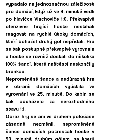
vypadalo na jednoznačnou záležitost 
pro domácí, když už ve 4. minutě vedli 
po hlavičce Vlachoviče 1:0. Překvapivě 
ofenzivně hrající hosté nestíhali 
reagovat na rychlé útoky domácích, 
kteří bohužel druhý gól nepřidali. Hra 
se tak postupně překvapivě vyrovnala 
a hosté se rovněž dostali do několika 
100% šancí, které naštěstí neskončily 
brankou. 
Neproměněné šance a nedůrazná hra 
v obraně domácích vyústila ve 
vyrovnání ve 25. minutě. Do kabin se 
tak odcházelo za nerozhodného 
stavu 1:1.
Obraz hry se ani ve druhém poločase 
zásadně nezměnil, neproměněné 
šance domácích potrestali hosté v 
53. minutě druhým gólem, na který 