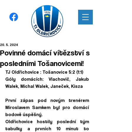
20. 5. 2024
Povinné domácí vítězství s
posledními Tošanovicemi!
TJ Oldřichovice : Tošanovice 5:2 (1:1)
Góly domácích: Vlachovič, Jakub 
Walek, Michal Walek, Janeček, Kisza 
První zápas pod novým trenérem 
Miroslavem Samkem byl pro domácí 
bodově úspěšný.
Oldřichovice hostily poslední tým 
tabulky a prvních 10 minut to 