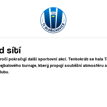
ÝM
MLÁDEŽ
PARTNEŘI
d sítí
očí pokračují další sportovní akcí. Tentokrát se hala T
lejbalového turnaje, který propojí soutěžní atmosféru s
lubu.