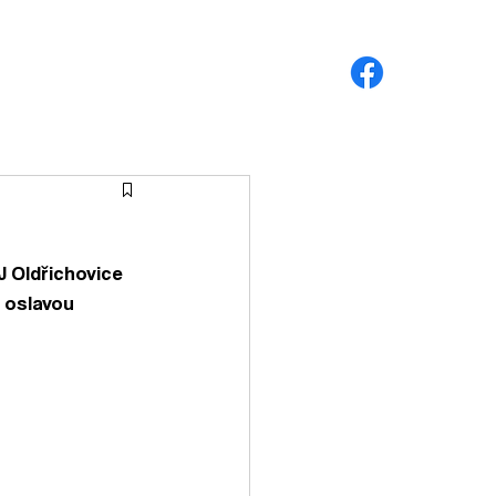
STOL.TENIS
REZERVACE HALY
J Oldřichovice 
 oslavou 