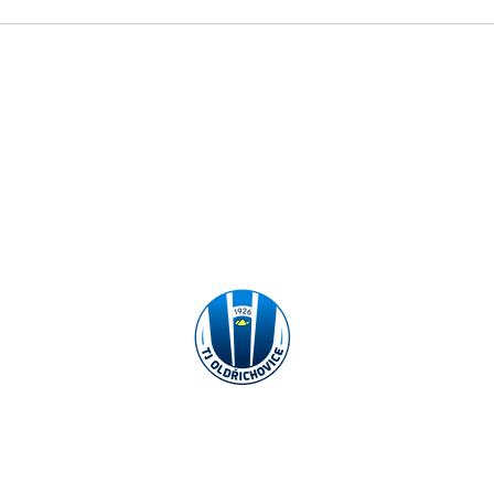
100 l
Spou
RMACE
A-TÝM
MLÁDEŽ
PARTNEŘI
STO
KONTAKT
© 2025 TJ Oldřichovice