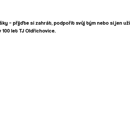
ky – přijďte si zahrát, podpořit svůj tým nebo si jen už
 100 let TJ Oldřichovice.