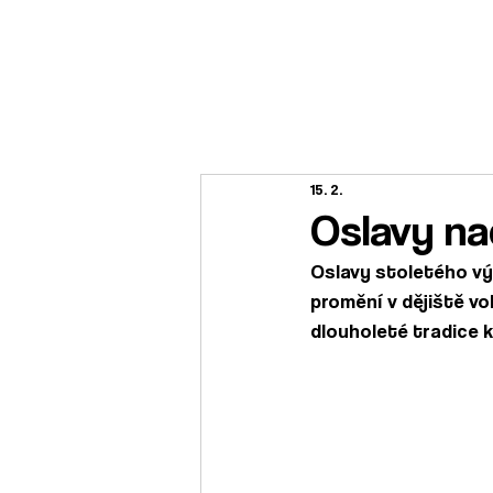
O NÁS
A-T
15. 2.
Oslavy na
Oslavy stoletého výr
promění v dějiště vo
dlouholeté tradice k