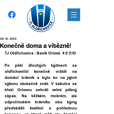
29. 10. 2023
Konečně doma a vítězně!
TJ Oldřichovice : Baník Orlová  4:0 (1:0)
Po pěti dlouhých týdnech se 
oldřichovičtí konečně vrátili na 
domácí trávník a bylo to na jejich 
výkonu skutečně znát. V tabulce se 
třetí Orlovou sehráli velmi pěkný 
zápas. Na těžkém, mokrém, ale 
odpočinutém trávníku oba týmy 
předváděli kvalitní a pohlednou 