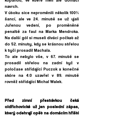
kopanou, ve které měli ale domácí 
navrch. 
V útoku sice neproměnili několik 100% 
šancí, ale ve 24. minutě se už ujali 
Juřenou vedení, po proměněné 
penaltě za faul na Marka Mendroka. 
Na další gól si museli diváci počkat až 
do 52. minuty, kdy se krásnou střelou 
k tyči prosadil Machala. 
To ale nebylo vše, v 67. minutě se 
prosadil střelou na zadní tyč v 
poločase střídající Puczok a konečné 
skóre na 4:0 uzavřel v 89. minutě 
rovněž střídající Michal Walek. 
Před zimní přestávkou čeká 
oldřichovické už jen poslední zápas, 
který odehrají opět na domácím hřišti 