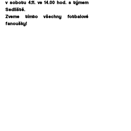
v sobotu 4.11. ve 14.00 hod. s týmem 
Sedliště. 
Zveme tímto všechny fotbalové 
fanoušky! 